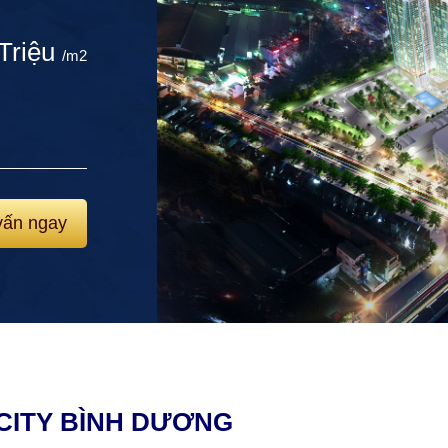
 Triệu
/m2
vấn ngay
 CITY BÌNH DƯƠNG