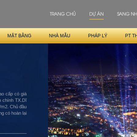
TRANG CHỦ
DỰ ÁN
SANG N
MẶT BẰNG
NHÀ MẪU
PHÁP LÝ
PT T
ao cấp có giá
nh chính TX.Dĩ
r/m2. Chủ đầu
g có hoàn lại