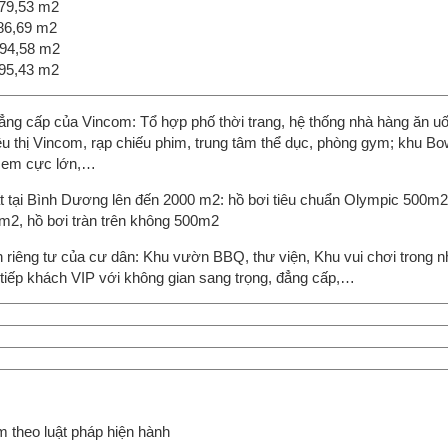
79,53 m2
86,69 m2
94,58 m2
95,43 m2
ẳng cấp của Vincom: Tổ hợp phố thời trang, hệ thống nhà hàng ăn u
êu thị Vincom, rạp chiếu phim, trung tâm thể dục, phòng gym; khu Bow
rẻ em cực lớn,…
ất tại Bình Dương lên đến 2000 m2: hồ bơi tiêu chuẩn Olympic 500m2
 m2, hồ bơi tràn trên không 500m2
ền riêng tư của cư dân: Khu vườn BBQ, thư viện, Khu vui chơi trong 
iếp khách VIP với không gian sang trọng, đẳng cấp,…
 theo luật pháp hiện hành