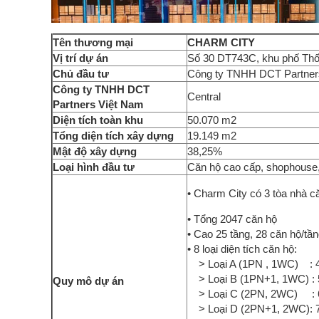
Tên thương mại
CHARM CITY
Vị trí dự án
Số 30 DT743C, khu phố Thố
Chủ đầu tư
Công ty TNHH DCT Partner
Công ty TNHH DCT
Central
Partners Việt Nam
Diện tích toàn khu
50.070 m2
Tổng diện tích xây dựng
19.149 m2
Mật độ xây dựng
38,25%
Loại hình đầu tư
Căn hộ cao cấp, shophouse,
• Charm City có 3 tòa nhà
• Tổng 2047 căn hộ
• Cao 25 tầng, 28 căn hộ/tầ
• 8 loại diện tích căn hộ:
> Loại A (1PN , 1WC) : 
> Loại B (1PN+1, 1WC) : 
Quy mô dự án
> Loại C (2PN, 2WC) : 
> Loại D (2PN+1, 2WC): 