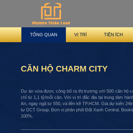
TỔNG QUAN
VỊ TRÍ
TIỆN ÍCH
CĂN HỘ CHARM CITY
Dự án vừa được công bố ra thị trường với 500 căn hộ c
chỉ từ 1,1 tỷ/mỗi căn. Với vị trí đắc địa tại trung tâm hà
An, ngay ngã tư 550, và liền kề TP.HCM. Giá dự kiến 24t
tư DCT Group. Đơn vị phân phối Đất Xanh Central. Bookin
100%.