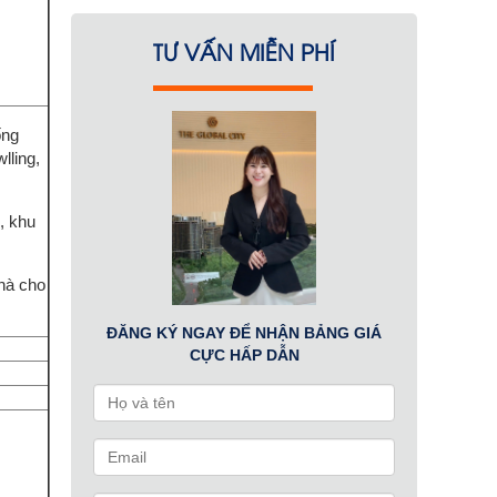
TƯ VẤN MIỄN PHÍ
ống
lling,
, khu
nhà cho
ĐĂNG KÝ NGAY ĐỂ NHẬN BẢNG GIÁ
CỰC HẤP DẪN