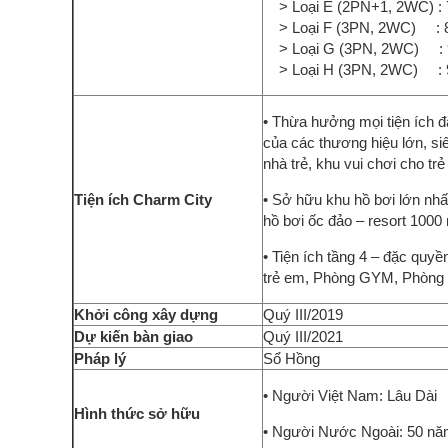
> Loại E (2PN+1, 2WC) : 
> Loại F (3PN, 2WC) : 
> Loại G (3PN, 2WC) : 
> Loại H (3PN, 2WC) : 
• Thừa hưởng mọi tiện ích đ
của các thương hiệu lớn, si
nhà trẻ, khu vui chơi cho t
Tiện ích Charm City
• Sở hữu khu hồ bơi lớn nh
hồ bơi ốc đảo – resort 1000
• Tiện ích tầng 4 – đặc quy
trẻ em, Phòng GYM, Phòng t
Khởi công xây dựng
Quý III/2019
Dự kiến bàn giao
Quý III/2021
Pháp lý
Sổ Hồng
• Người Việt Nam: Lâu Dài
Hình thức sở hữu
• Người Nước Ngoài: 50 năm