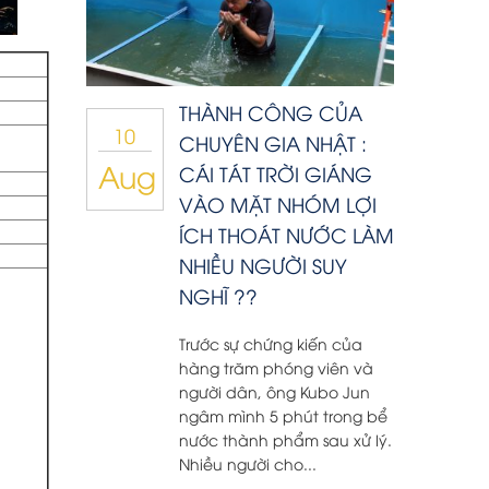
THÀNH CÔNG CỦA
10
CHUYÊN GIA NHẬT :
Aug
CÁI TÁT TRỜI GIÁNG
VÀO MẶT NHÓM LỢI
ÍCH THOÁT NƯỚC LÀM
NHIỀU NGƯỜI SUY
NGHĨ ??
Trước sự chứng kiến của
hàng trăm phóng viên và
người dân, ông Kubo Jun
ngâm mình 5 phút trong bể
nước thành phẩm sau xử lý.
Nhiều người cho...