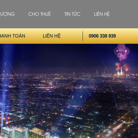
HƯỢNG
CHO THUÊ
TIN TỨC
LIÊN HỆ
HANH TOÁN
LIÊN HỆ
0906 338 939