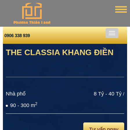
0906 338 939
THE CLASSIA KHANG ĐIỀN
Nhà phố
8 Tỷ - 40 Tỷ
/
2
90 - 300 m
Tư vấn ngay