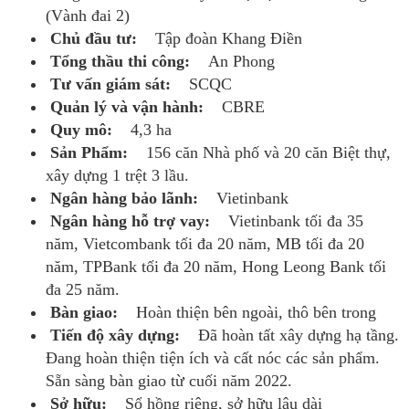
(Vành đai 2)
Chủ đầu tư:
Tập đoàn Khang Điền
Tổng thầu thi công:
An Phong
Tư vấn giám sát:
SCQC
Quản lý và vận hành:
CBRE
Quy mô:
4,3 ha
Sản Phẩm:
156 căn Nhà phố và 20 căn Biệt thự,
xây dựng 1 trệt 3 lầu.
Ngân hàng bảo lãnh:
Vietinbank
Ngân hàng hỗ trợ vay:
Vietinbank tối đa 35
năm, Vietcombank tối đa 20 năm, MB tối đa 20
năm, TPBank tối đa 20 năm, Hong Leong Bank tối
đa 25 năm.
Bàn giao:
Hoàn thiện bên ngoài, thô bên trong
Tiến độ xây dựng:
Đã hoàn tất xây dựng hạ tầng.
Đang hoàn thiện tiện ích và cất nóc các sản phẩm.
Sẵn sàng bàn giao từ cuối năm 2022.
Sở hữu:
Sổ hồng riêng, sở hữu lâu dài