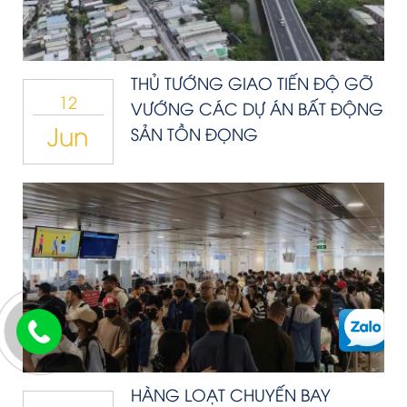
THỦ TƯỚNG GIAO TIẾN ĐỘ GỠ
12
VƯỚNG CÁC DỰ ÁN BẤT ĐỘNG
Jun
SẢN TỒN ĐỌNG
HÀNG LOẠT CHUYẾN BAY