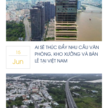
AI SẼ THÚC ĐẨY NHU CẦU VĂN
15
PHÒNG, KHO XƯỞNG VÀ BÁN
Jun
LẺ TẠI VIỆT NAM