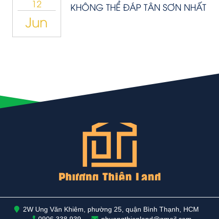
12
KHÔNG THỂ ĐÁP TÂN SƠN NHẤT
Jun
2W Ung Văn Khiêm, phường 25, quận Bình Thạnh, HCM
0906 338 939
phuongthienland@gmail.com