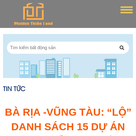
TIN TỨC
BÀ RỊA -VŨNG TÀU: “LỘ”
DANH SÁCH 15 DỰ ÁN