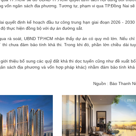
bằng vốn ngân sách địa phương. Tương tự, phạm vi qua TP.Đồng Nai sẽ
 quyết định kế hoạch đầu tư công trung hạn giai đoạn 2026 - 2030
độ thực hiện đồng bộ với dự án đường sắt.
 qua rà soát, UBND TP.HCM nhận thấy dự án có quy mô lớn. Nếu chỉ
hì chưa đảm bảo tính khả thi. Trong khi đó, phần lớn chiều dài tu
iới thiệu bổ sung các quỹ đất khả thi dọc tuyến cũng như đề xuất bố 
gân sách địa phương và vốn hợp pháp khác) nhằm đảm bảo tính khả 
Nguồn : Báo Thanh N