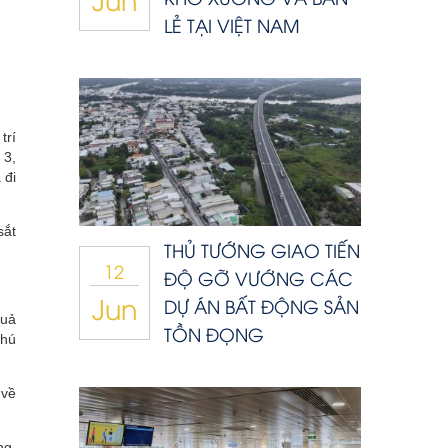
LẺ TẠI VIỆT NAM
trí
 3,
 đi
sắt
THỦ TƯỚNG GIAO TIẾN
12
ĐỘ GỠ VƯỚNG CÁC
Jun
DỰ ÁN BẤT ĐỘNG SẢN
quả
TỒN ĐỌNG
Phú
 về
ng,