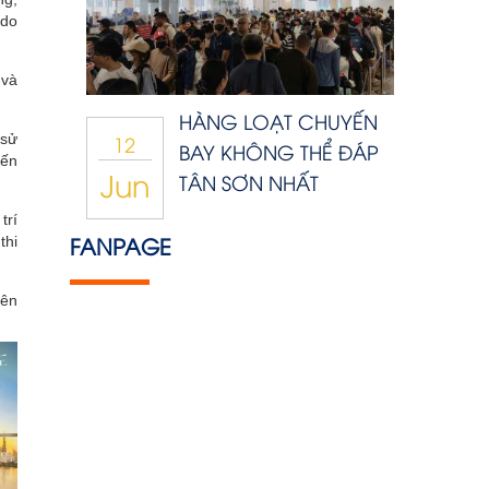
 do
 và
HÀNG LOẠT CHUYẾN
 sử
12
BAY KHÔNG THỂ ĐÁP
yến
Jun
TÂN SƠN NHẤT
trí
FANPAGE
thi
iên