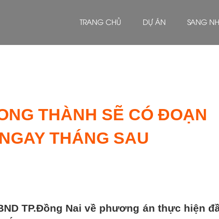
TRANG CHỦ
DỰ ÁN
SANG N
LONG THÀNH SẼ CÓ ĐOẠN
 NGAY THÁNG SAU
ND TP.Đồng Nai về phương án thực hiện đ