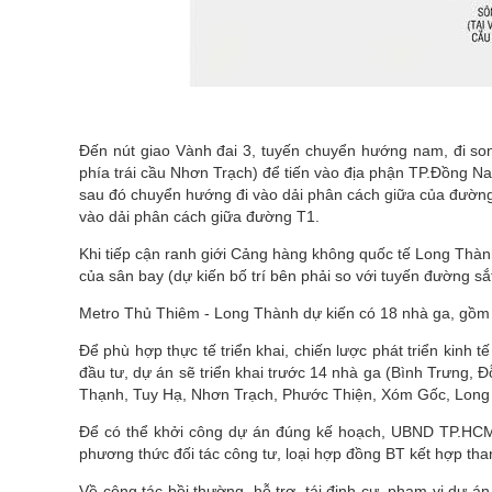
Đến nút giao Vành đai 3, tuyến chuyển hướng nam, đi son
phía trái cầu Nhơn Trạch) để tiến vào địa phận TP.Đồng Nai
sau đó chuyển hướng đi vào dải phân cách giữa của đường 
vào dải phân cách giữa đường T1.
Khi tiếp cận ranh giới Cảng hàng không quốc tế Long Thà
của sân bay (dự kiến bố trí bên phải so với tuyến đường s
Metro Thủ Thiêm - Long Thành dự kiến có 18 nhà ga, gồm 
Để phù hợp thực tế triển khai, chiến lược phát triển kinh 
đầu tư, dự án sẽ triển khai trước 14 nhà ga (Bình Trưng
Thạnh, Tuy Hạ, Nhơn Trạch, Phước Thiện, Xóm Gốc, Long
Để có thể khởi công dự án đúng kế hoạch, UBND TP.HCM
phương thức đối tác công tư, loại hợp đồng BT kết hợp th
Về công tác bồi thường, hỗ trợ, tái định cư, phạm vi dự