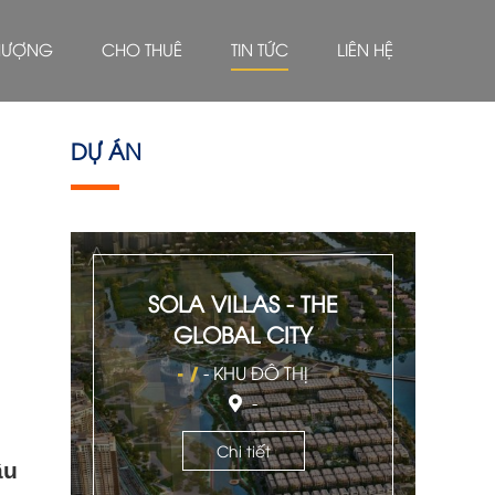
HƯỢNG
CHO THUÊ
TIN TỨC
LIÊN HỆ
DỰ ÁN
SOLA VILLAS - THE
GLOBAL CITY
- /
- KHU ĐÔ THỊ
-
Chi tiết
ầu