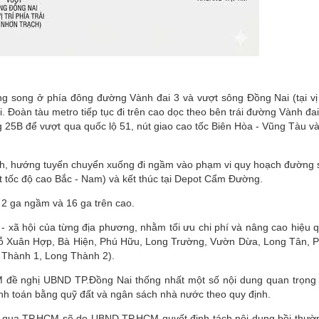
g song ở phía đông đường Vành đai 3 và vượt sông Đồng Nai (tại vị 
. Đoàn tàu metro tiếp tục đi trên cao dọc theo bên trái đường Vành đai
25B để vượt qua quốc lộ 51, nút giao cao tốc Biên Hòa - Vũng Tàu và
nh, hướng tuyến chuyển xuống đi ngầm vào phạm vi quy hoạch đường 
ắt tốc độ cao Bắc - Nam) và kết thúc tại Depot Cẩm Đường.
2 ga ngầm và 16 ga trên cao.
tế - xã hội của từng địa phương, nhằm tối ưu chi phí và nâng cao hiệu 
, Đỗ Xuân Hợp, Bà Hiện, Phú Hữu, Long Trường, Vườn Dừa, Long Tân, 
 Thành 1, Long Thành 2).
 đề nghị UBND TP.Đồng Nai thống nhất một số nội dung quan trọng
anh toán bằng quỹ đất và ngân sách nhà nước theo quy định.
 án qua TP.HCM sẽ do UBND TP.HCM quyết định tách nội dung bồi thườ