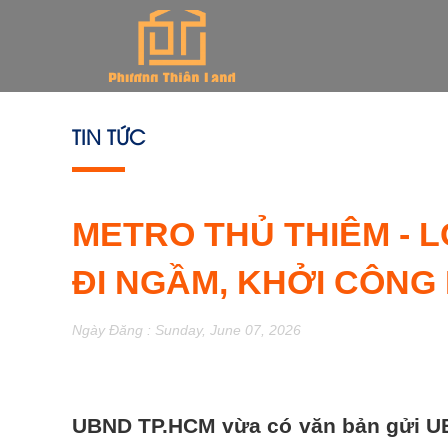
TIN TỨC
METRO THỦ THIÊM - 
ĐI NGẦM, KHỞI CÔNG
Ngày Đăng : Sunday, June 07, 2026
UBND TP.HCM vừa có văn bản gửi UB