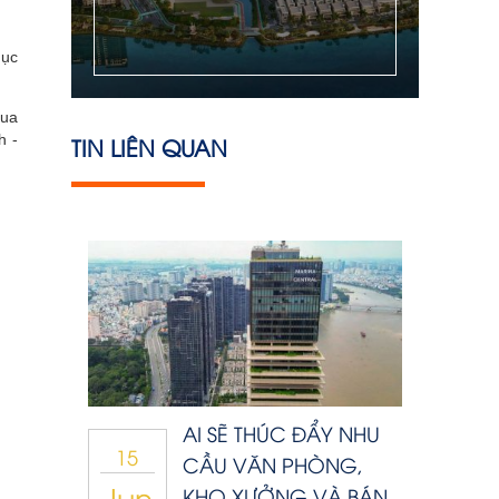
mục
qua
h -
TIN LIÊN QUAN
AI SẼ THÚC ĐẨY NHU
15
CẦU VĂN PHÒNG,
Jun
KHO XƯỞNG VÀ BÁN