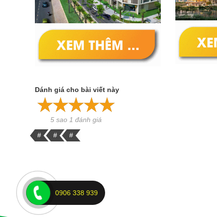
Dánh giá cho bài viết này
5 sao 1 đánh giá
#
#
#
0906 338 939