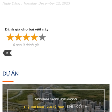
Ngày Đăng : Tuesday, December 12, 2023
Dánh giá cho bài viết này
0 sao 0 đánh giá
#
DỰ ÁN
Vinhomes Grand Park Quận 9
- KHU ĐÔ THỊ
1 Tỷ 500 Triệu - 700 Tỷ /m2