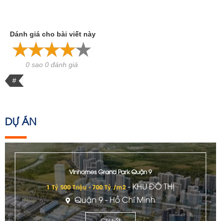
Dánh giá cho bài viết này
0 sao 0 đánh giá
#
DỰ ÁN
Vinhomes Grand Park Quận 9
- KHU ĐÔ THỊ
1 Tỷ 500 Triệu - 700 Tỷ /m2
Quận 9 - Hồ Chí Minh
Chi tiết