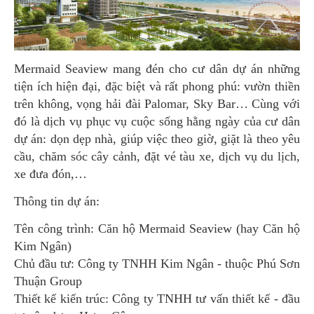
Mermaid Seaview mang đén cho cư dân dự án những
tiện ích hiện đại, đặc biệt và rất phong phú: vườn thiền
trên không, vọng hải đài Palomar, Sky Bar… Cùng với
đó là dịch vụ phục vụ cuộc sống hằng ngày của cư dân
dự án: dọn dẹp nhà, giúp việc theo giờ, giặt là theo yêu
cầu, chăm sóc cây cảnh, đặt vé tàu xe, dịch vụ du lịch,
xe đưa đón,…
Thông tin dự án:
Tên công trình: Căn hộ Mermaid Seaview (hay Căn hộ
Kim Ngân)
Chủ đầu tư: Công ty TNHH Kim Ngân - thuộc Phú Sơn
Thuận Group
Thiết kế kiến trúc: Công ty TNHH tư vấn thiết kế - đầu