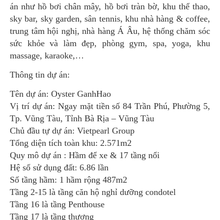
án như hồ bơi chân mây, hồ bơi tràn bờ, khu thể thao,
sky bar, sky garden, sân tennis, khu nhà hàng & coffee,
trung tâm hội nghị, nhà hàng Á Âu, hệ thống chăm sóc
sức khỏe và làm đẹp, phòng gym, spa, yoga, khu
massage, karaoke,…
Thông tin dự án:
Tên dự án: Oyster GanhHao
Vị trí dự án: Ngay mặt tiền số 84 Trần Phú, Phường 5,
Tp. Vũng Tàu, Tỉnh Bà Rịa – Vũng Tàu
Chủ đầu tự dự án: Vietpearl Group
Tổng diện tích toàn khu: 2.571m2
Quy mô dự án : Hầm để xe & 17 tầng nổi
Hệ số sử dụng đất: 6.86 lần
Số tầng hầm: 1 hầm rộng 487m2
Tầng 2-15 là tầng căn hộ nghỉ dưỡng condotel
Tầng 16 là tầng Penthouse
Tầng 17 là tầng thượng