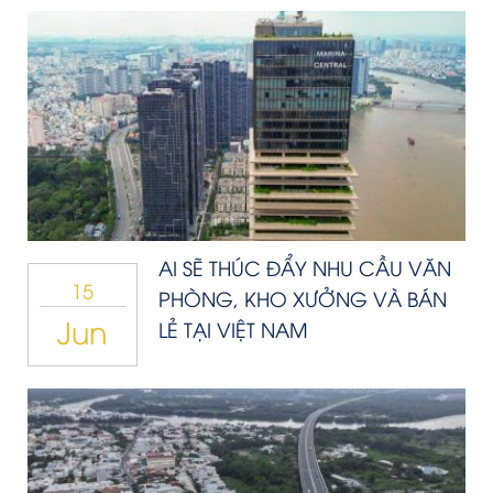
AI SẼ THÚC ĐẨY NHU CẦU VĂN
15
PHÒNG, KHO XƯỞNG VÀ BÁN
Jun
LẺ TẠI VIỆT NAM