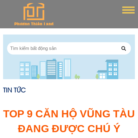
TIN TỨC
TOP 9 CĂN HỘ VŨNG TÀU
ĐANG ĐƯỢC CHÚ Ý