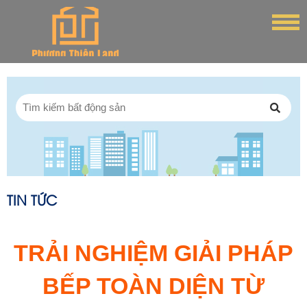
TIN TỨC
TRẢI NGHIỆM GIẢI PHÁP
BẾP TOÀN DIỆN TỪ