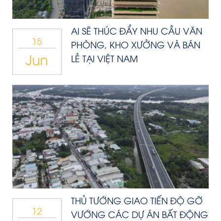
AI SẼ THÚC ĐẨY NHU CẦU VĂN
15
PHÒNG, KHO XƯỞNG VÀ BÁN
Jun
LẺ TẠI VIỆT NAM
THỦ TƯỚNG GIAO TIẾN ĐỘ GỠ
12
VƯỚNG CÁC DỰ ÁN BẤT ĐỘNG