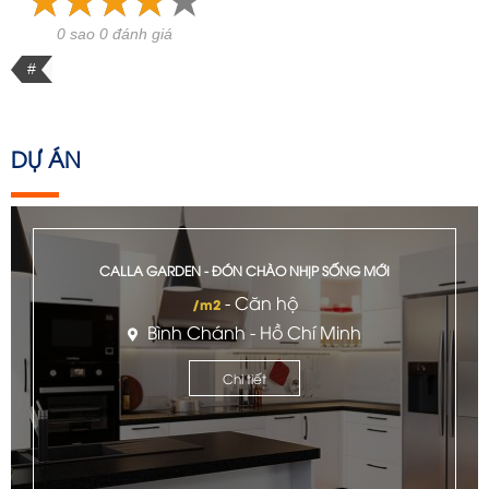
0 sao 0 đánh giá
#
DỰ ÁN
CALLA GARDEN - ĐÓN CHÀO NHỊP SỐNG MỚI
- Căn hộ
/m2
Bình Chánh - Hồ Chí Minh
Chi tiết