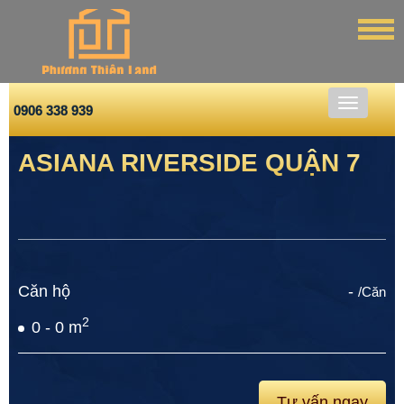
0906 338 939
ASIANA RIVERSIDE QUẬN 7
Căn hộ
-
/Căn
2
0 - 0 m
Tư vấn ngay