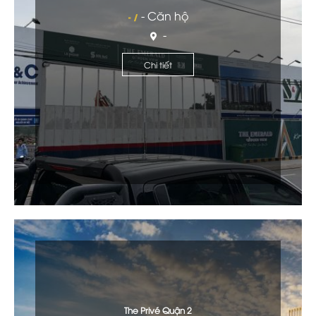
- Căn hộ
- /
-
Chi tiết
The Privé Quận 2