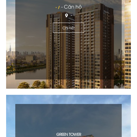
- Căn hộ
- /
-
Chi tiết
GREEN TOWER