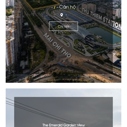
- Căn hộ
- /
-
Chi tiết
The Emerald Garden View