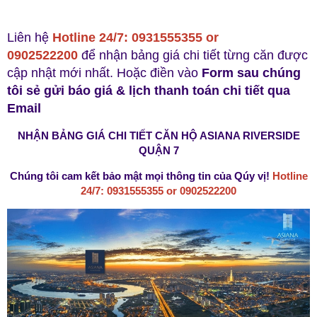
Liên hệ
Hotline 24/7: 0931555355 or
0902522200
để nhận bảng giá chi tiết từng căn được
cập nhật mới nhất. Hoặc điền vào
Form sau chúng
tôi sẻ gửi báo giá & lịch thanh toán chi tiết qua
Email
NHẬN BẢNG GIÁ CHI TIẾT CĂN HỘ ASIANA RIVERSIDE
QUẬN 7
Chúng tôi cam kết bảo mật mọi thông tin của Qúy vị!
Hotline
24/7: 0931555355 or 0902522200