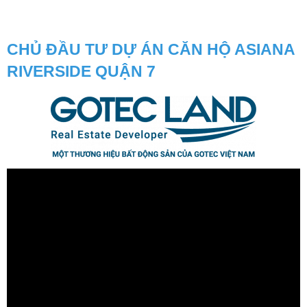
CHỦ ĐẦU TƯ DỰ ÁN CĂN HỘ ASIANA
RIVERSIDE QUẬN 7