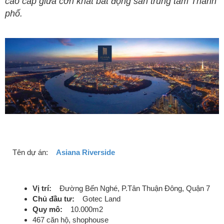
cao cấp giữa cơn khát bất động sản trung tâm Thành
phố.
Tên dự án:
Asiana Riverside
Vị trí:
Đường Bến Nghé, P.Tân Thuận Đông, Quận 7
Chủ đầu tư:
Gotec Land
Quy mô:
10.000m2
467 căn hộ, shophouse