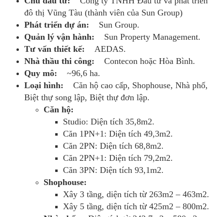
Chủ đầu tư:
Công ty TNHH Đầu tư và phát triển
đô thị Vũng Tàu (thành viên của Sun Group)
Phát triển dự án:
Sun Group.
Quản lý vận hành:
Sun Property Management.
Tư vấn thiết kế:
AEDAS.
Nhà thầu thi công:
Contecon hoặc Hòa Bình.
Quy mô:
~96,6 ha.
Loại hình:
Căn hộ cao cấp, Shophouse, Nhà phố,
Biệt thự song lập, Biệt thự đơn lập.
Căn hộ:
Studio: Diện tích 35,8m2.
Căn 1PN+1: Diện tích 49,3m2.
Căn 2PN: Diện tích 68,8m2.
Căn 2PN+1: Diện tích 79,2m2.
Căn 3PN: Diện tích 93,1m2.
Shophouse:
Xây 3 tầng, diện tích từ 263m2 – 463m2.
Xây 5 tầng, diện tích từ 425m2 – 800m2.