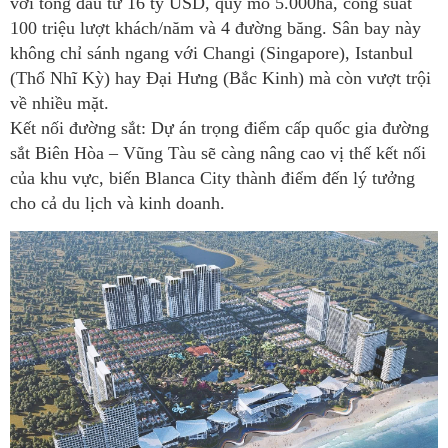
với tổng đầu tư 16 tỷ USD, quy mô 5.000ha, công suất
100 triệu lượt khách/năm và 4 đường băng. Sân bay này
không chỉ sánh ngang với Changi (Singapore), Istanbul
(Thổ Nhĩ Kỳ) hay Đại Hưng (Bắc Kinh) mà còn vượt trội
về nhiều mặt.
Kết nối đường sắt: Dự án trọng điểm cấp quốc gia đường
sắt Biên Hòa – Vũng Tàu sẽ càng nâng cao vị thế kết nối
của khu vực, biến Blanca City thành điểm đến lý tưởng
cho cả du lịch và kinh doanh.