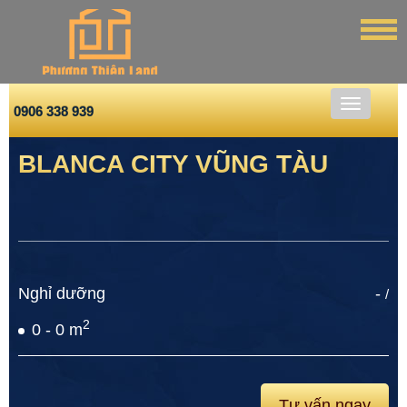
0906 338 939
BLANCA CITY VŨNG TÀU
Nghỉ dưỡng
-
/
2
0 - 0 m
Tư vấn ngay