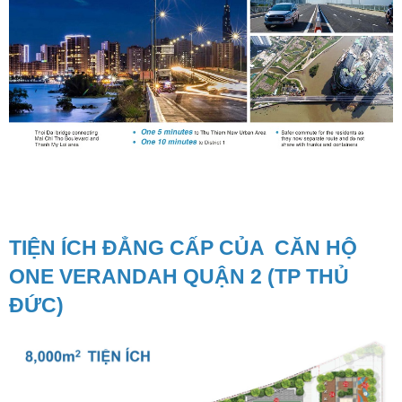
TIỆN ÍCH ĐẲNG CẤP CỦA CĂN HỘ
ONE VERANDAH QUẬN 2 (TP THỦ
ĐỨC)