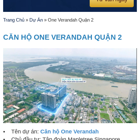
Trang Chủ
»
Dự Án
»
One Verandah Quận 2
CĂN HỘ ONE VERANDAH QUẬN 2
• Tên dự án:
Căn hộ One Verandah
• Chủ đầu tư: Tập đoàn Mapletree Singapore