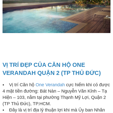
VỊ TRÍ ĐẸP CỦA CĂN HỘ ONE
VERANDAH QUẬN 2 (TP THỦ ĐỨC)
• Vị trí Căn hộ
One Verandah
cực hiếm khi có được
4 mặt tiền đường: Bát Nàn – Nguyễn Văn Kỉnh – Tạ
Hiện – 103, nằm tại phường Thạnh Mỹ Lợi, Quận 2
(TP Thủ Đức), TP.HCM.
• Đây là vị trí địa lý thuận lợi khi mà Ủy ban Nhân