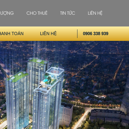
HƯỢNG
CHO THUÊ
TIN TỨC
LIÊN HỆ
HANH TOÁN
LIÊN HỆ
0906 338 939