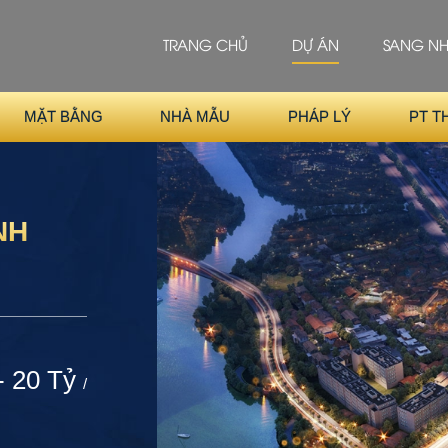
TRANG CHỦ
DỰ ÁN
SANG N
MẶT BẰNG
NHÀ MẪU
PHÁP LÝ
PT T
NH
- 20 Tỷ
/