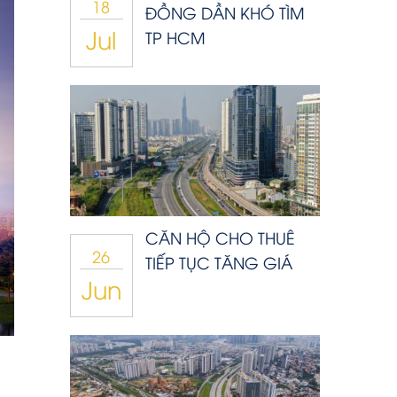
18
ĐỒNG DẦN KHÓ TÌM
Jul
TP HCM
CĂN HỘ CHO THUÊ
26
TIẾP TỤC TĂNG GIÁ
Jun