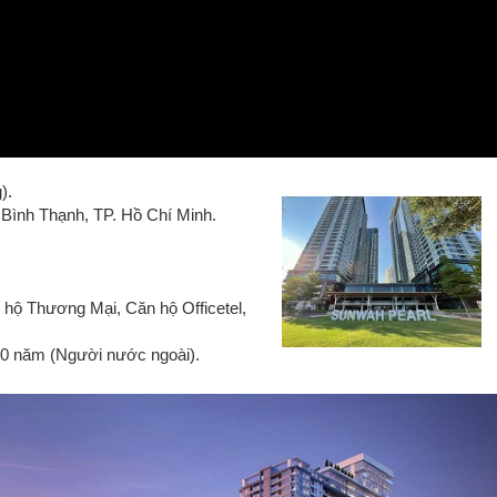
).
ình Thạnh, TP. Hồ Chí Minh.
n hộ Thương Mại, Căn hộ Officetel,
50 năm (Người nước ngoài).