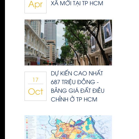
Apr
XÃ MỚI TẠI TP HCM
DỰ KIẾN CAO NHẤT
17
687 TRIỆU ĐỒNG -
Oct
BẢNG GIÁ ĐẤT ĐIỀU
CHỈNH Ở TP HCM