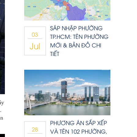
SÁP NHẬP PHƯỜNG
03
TP.HCM: TÊN PHƯỜNG
Jul
MỚI & BẢN ĐỒ CHI
TIẾT
ây
.
un
PHƯƠNG ÁN SẮP XẾP
28
VÀ TÊN 102 PHƯỜNG,