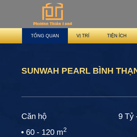
TỔNG QUAN
VỊ TRÍ
TIỆN ÍCH
SUNWAH PEARL BÌNH THẠ
Căn hộ
9 Tỷ 
2
60 - 120 m