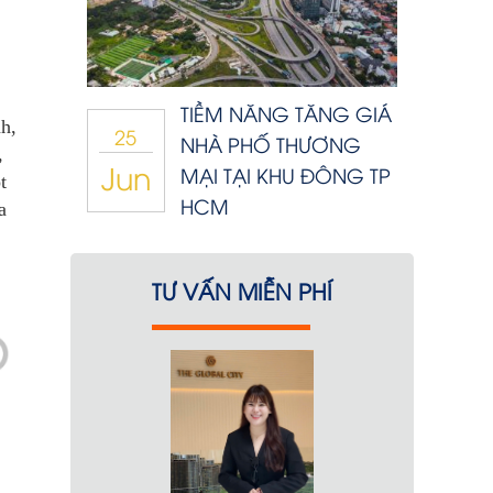
TIỀM NĂNG TĂNG GIÁ
h,
25
NHÀ PHỐ THƯƠNG
,
Jun
MẠI TẠI KHU ĐÔNG TP
t
HCM
a
TƯ VẤN MIỄN PHÍ