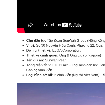
Chủ đầu tư:
Tập Đoàn SunWah Group (Hồng Kông
Vị trí:
Số 90 Nguyễn Hữu Cảnh, Phường 22, Quận B
Đơn vị thiết kế:
EJGA Corporation.
Thiết kế cảnh quan:
Ong & Ong Ltd (Singapore)
Tên dự án:
Sunwah Pearl.
Tổng diện tích:
19.071 m2.
– Loại hình căn hộ: Că
Căn hộ vĩnh viễn
Loại hình sở hữu:
Vĩnh viễn (Người Viêt Nam) – 