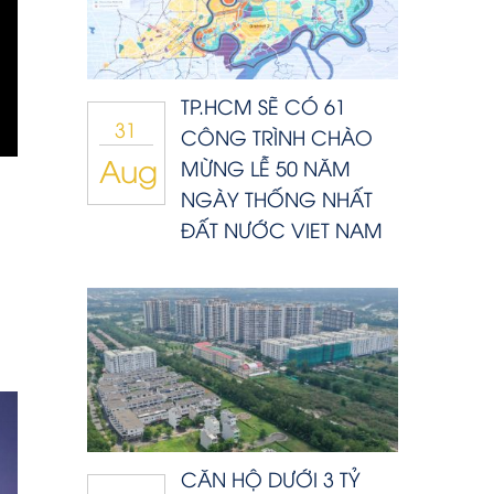
TP.HCM SẼ CÓ 61
31
CÔNG TRÌNH CHÀO
Aug
MỪNG LỄ 50 NĂM
NGÀY THỐNG NHẤT
ĐẤT NƯỚC VIET NAM
CĂN HỘ DƯỚI 3 TỶ