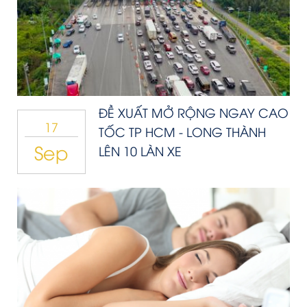
ĐỀ XUẤT MỞ RỘNG NGAY CAO
17
TỐC TP HCM - LONG THÀNH
Sep
LÊN 10 LÀN XE