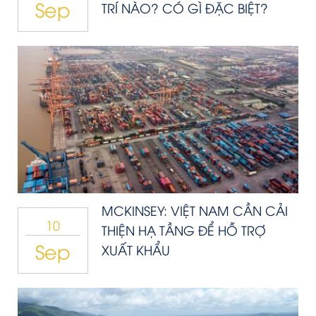
Sep
TRÍ NÀO? CÓ GÌ ĐẶC BIỆT?
MCKINSEY: VIỆT NAM CẦN CẢI
10
THIỆN HẠ TẦNG ĐỂ HỖ TRỢ
Sep
XUẤT KHẨU