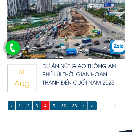
DỰ ÁN NÚT GIAO THÔNG AN
31
PHÚ LÙI THỜI GIAN HOÀN
Aug
THÀNH ĐẾN CUỐI NĂM 2025
...
..
‹
1
2
3
4
5
32
33
›
››