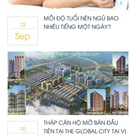
MỖI ĐỘ TUỔI NÊN NGỦ BAO
12
NHIÊU TIẾNG MỘT NGÀY?
Sep
THÁP CĂN HỘ MỞ BÁN ĐẦU
10
TIÊN TẠI THE GLOBAL CITY TẠI VỊ