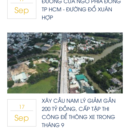
ĐƯỜNG CỬA NGÕ PHÍA ĐÔNG
Sep
TP HCM - ĐƯỜNG ĐỔ XUÂN
HỢP
XÂY CẦU NAM LÝ GIẢM GẦN
17
200 TỶ ĐỒNG, CẤP TẬP THI
Sep
CÔNG ĐỂ THÔNG XE TRONG
THÁNG 9