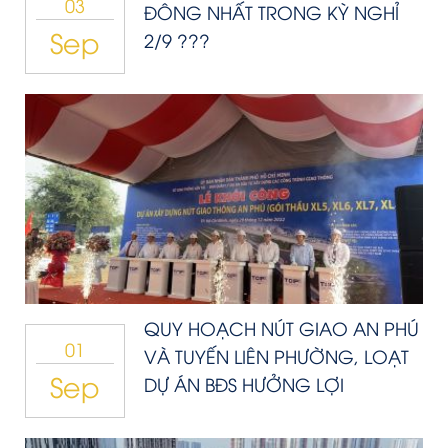
03
ĐÔNG NHẤT TRONG KỲ NGHỈ
Sep
2/9 ???
QUY HOẠCH NÚT GIAO AN PHÚ
01
VÀ TUYẾN LIÊN PHƯỜNG, LOẠT
Sep
DỰ ÁN BĐS HƯỞNG LỢI