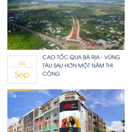
CAO TỐC QUA BÀ RỊA - VŨNG
04
TÀU SAU HƠN MỘT NĂM THI
Sep
CÔNG